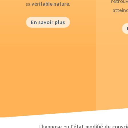
retrou
sa
véritable nature
.
attein
En savoir plus
L’
hypnose
ou l’
état modifié de consc