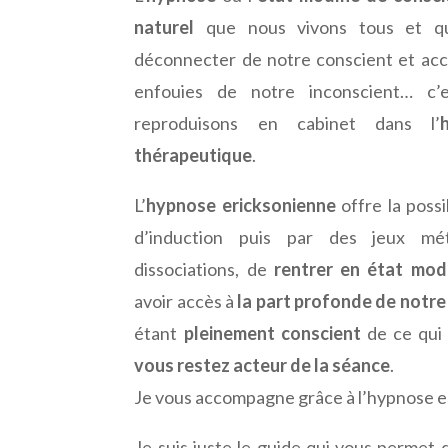
naturel
que nous vivons tous et q
déconnecter de notre conscient et accé
enfouies de notre inconscient… c
reproduisons en cabinet dans l’
thérapeutique
.
L’
hypnose ericksonienne
offre la possi
d’induction puis par des jeux mé
dissociations, de
rentrer en état mod
avoir accès à
la part profonde de notre
étant
pleinement conscient
de ce qui 
vous restez acteur de la séance
.
Je vous accompagne grâce à l’hypnose e
Je suis juste le guide qui vous permet