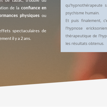
qu’hypnothérapeute s
ation de la
confiance en
psychisme humain.
ormances physiques
ou
Et puis finalement, 
l’hypnose ericksonie
effets spectaculaires de
thérapeutique de l’hypn
ment il y a 2 ans.
les résultats obtenus.