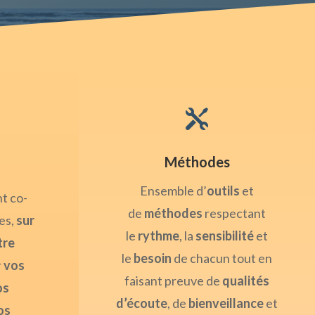

Méthodes
Ensemble d’
outils
et
t co-
de
méthodes
respectant
es,
sur
le
rythme
, la
sensibilité
et
tre
le
besoin
de chacun tout en
r
vos
faisant preuve de
qualités
os
d’écoute
, de
bienveillance
et
os