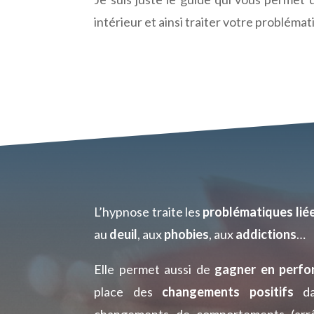
intérieur et ainsi traiter votre problémat
L’hypnose traite les
problématiques liée
au
deuil
, aux
phobies
, aux
addictions
…
Elle permet aussi de
gagner en perfo
place des
changements positifs
da
changements de comportements (arrê