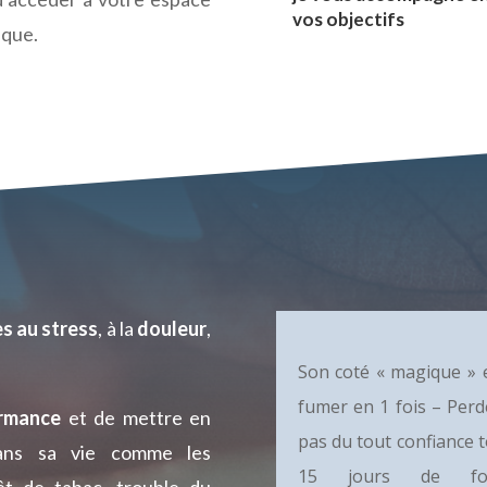
vos objectifs
ique.
s au stress
, à la
douleur
,
Son coté « magique » 
fumer en 1 fois – Perd
rmance
et de mettre en
pas du tout confiance t
ns sa vie comme les
15 jours de form
t de tabac, trouble du