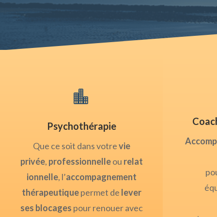

Coach
Psychothérapie
Accomp
Que ce soit dans votre
vie
privée
,
professionnelle
ou
relat
po
ionnelle
, l’
accompagnement
équ
thérapeutique
permet de
lever
ses blocages
pour renouer avec