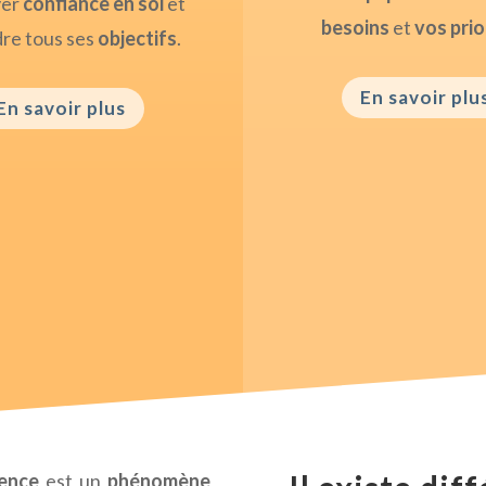
ver
confiance en soi
et
besoins
et
vos prio
dre tous ses
objectifs
.
En savoir plu
En savoir plus
ience
est un
phénomène