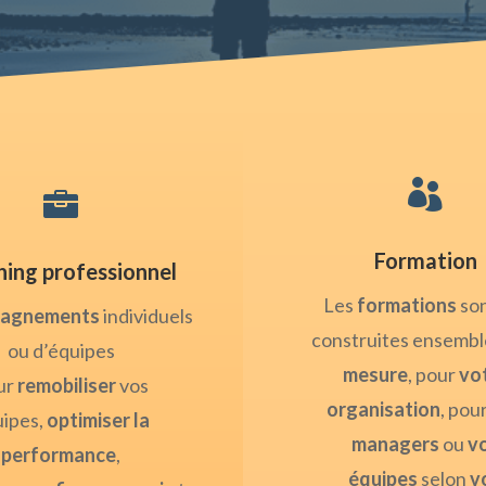


Formation
ing professionnel
Les
formations
son
agnements
individuels
construites ensembl
ou d’équipes
mesure
, pour
vo
ur
remobiliser
vos
organisation
, pou
ipes,
optimiser la
managers
ou
v
performance
,
équipes
selon
v