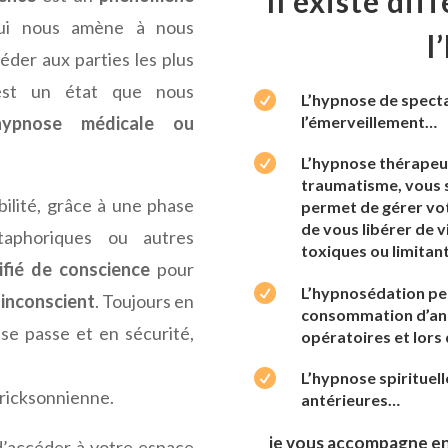
Il existe di
ui nous amène à nous
l
der aux parties les plus
’est un état que nous

L’hypnose de specta
l’émerveillement…
hypnose médicale ou

L’hypnose thérapeut
traumatisme, vous 
bilité, grâce à une phase
permet de gérer vot
de vous libérer de
taphoriques ou autres
toxiques ou limitan
ifié de conscience
pour

L’hypnosédation per
 inconscient
. Toujours en
consommation d’ane
se passe et en sécurité,
opératoires et lors 

L’hypnose spirituell
ricksonnienne.
antérieures…
je vous accompagne en
 d’accéder à votre espace